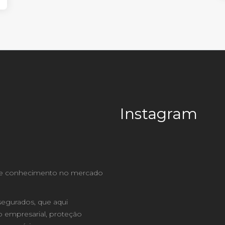
Instagram
curitibroker
ia e conhecimento no mercado
segurados, que aqui
 empresarial, proteção