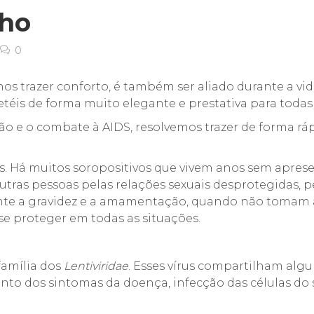
ho
0
 nos trazer conforto, é também ser aliado durante a 
téis de forma muito elegante e prestativa para toda
o e o combate à AIDS, resolvemos trazer de forma ráp
ds. Há muitos soropositivos que vivem anos sem apres
outras pessoas pelas relações sexuais desprotegidas,
nte a gravidez e a amamentação, quando não tomam a
 se proteger em todas as situações.
bfamília dos
Lentiviridae
. Esses vírus compartilham al
to dos sintomas da doença, infecção das células do 