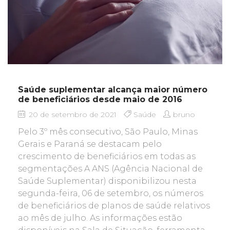
Saúde suplementar alcança maior número
de beneficiários desde maio de 2016
20 de setembro de 2021
Saúde
bruno
Pelo 3º mês consecutivo, São Paulo, Minas
Gerais e Paraná se destacam pelo
crescimento de beneficiários em todas as
segmentações A ANS (Agência Nacional de
Saúde Suplementar) disponibilizou nesta
segunda-feira, 06 de setembro, os números
de beneficiários de planos de saúde relativos
ao mês de julho. As informações estão